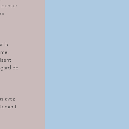
e penser 
re 
r la 
ême. 
isent 
egard de 
us avez 
étement 