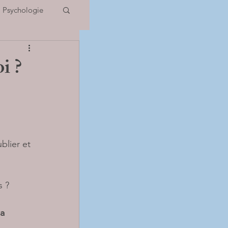
Psychologie
 Potentiels
i ?
IOS
blier et 
 ? 
a 