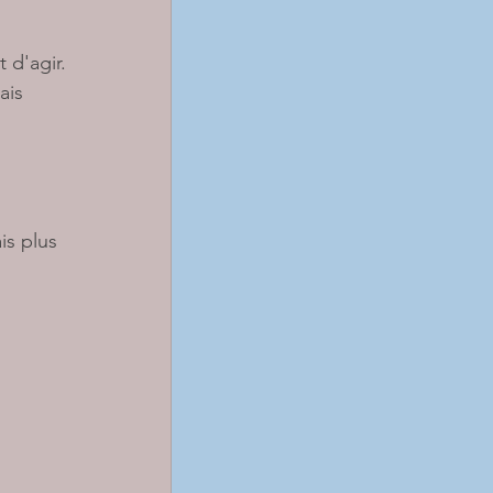
 d'agir. 
ais 
is plus 
 