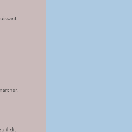
uissant 
 
marcher, 
'il dit 