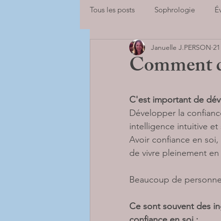
Tous les posts
Sophrologie
É
Januelle J.PERSON
21
Adolescents
Enfants
Sp
Comment dé
se libérer des peurs
Adultes
C'est important de dév
Développer la confiance
intelligence intuitive et
BILANS DE COMPETENCES
Avoir confiance en soi,
de vivre pleinement en 
Beaucoup de personnes 
Ce sont souvent des in
confiance en soi :