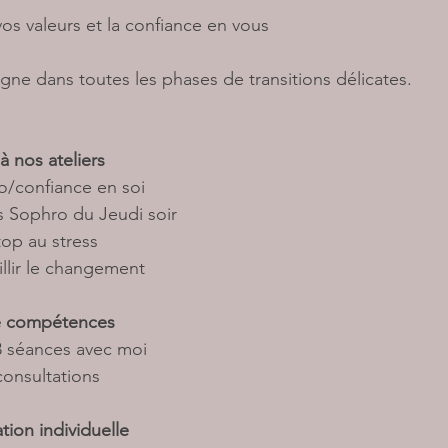
vos valeurs et la confiance en vous 
ne dans toutes les phases de transitions délicates. 
 nos ateliers 
               Sophro/confiance en soi 
               Pauses Sophro du Jeudi soir 
            Dire stop au stress
              Accueillir le changement
e compétences 
           de 5 à 8 séances avec moi
        en téléconsultations
tion individuelle