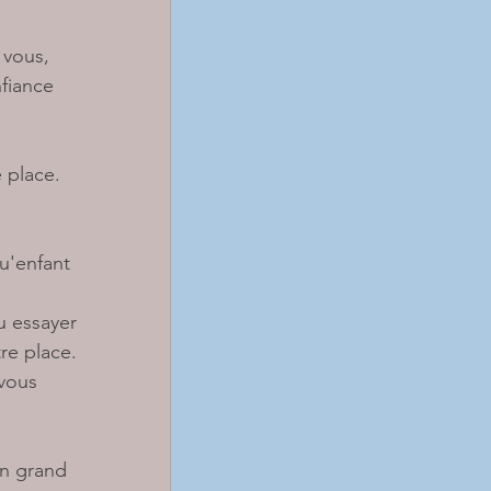
 vous, 
fiance 
 place. 
u'enfant 
u essayer 
re place. 
vous 
un grand 