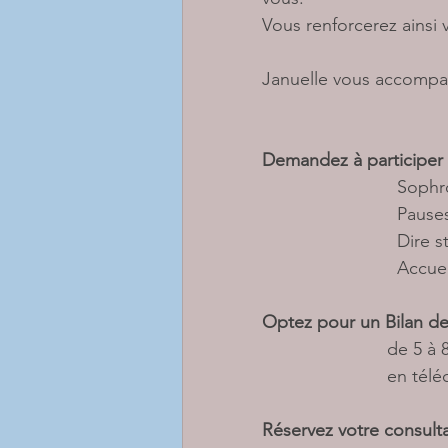
Vous renforcerez ainsi 
Januelle vous accompag
Demandez à participer à
            
            
               
             
Optez pour un Bilan d
              
                 
Réservez votre consulta