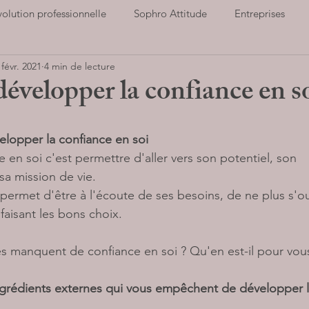
volution professionnelle
Sophro Attitude
Entreprises
 févr. 2021
4 min de lecture
ort et santé
Notre association
Cultiver la Joie
Hauts
velopper la confiance en so
Parents
Stop au stress
Entreprises
LIVRES AUD
elopper la confiance en soi 
 en soi c'est permettre d'aller vers son potentiel, son 
 sa mission de vie. 
 permet d'être à l'écoute de ses besoins, de ne plus s'ou
faisant les bons choix. 
manquent de confiance en soi ? Qu'en est-il pour vous
grédients externes qui vous empêchent de développer l