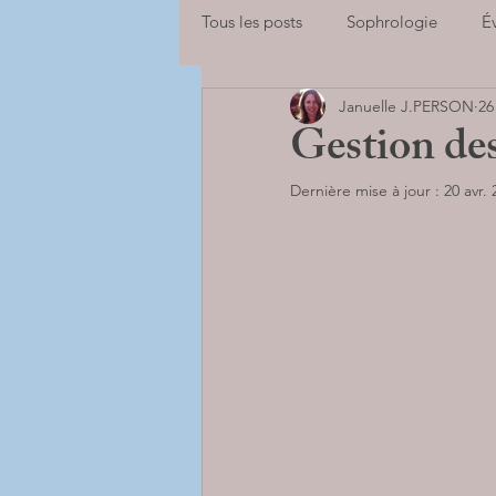
Tous les posts
Sophrologie
É
Januelle J.PERSON
26
Adolescents
Enfants
Sp
Gestion des
Dernière mise à jour :
20 avr.
se libérer des peurs
Adultes
BILANS DE COMPETENCES