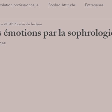
volution professionnelle
Sophro Attitude
Entreprises
 août 2019
2 min de lecture
ort et santé
Notre association
Cultiver la Joie
Hauts
 émotions par la sophrolog
 2020
Parents
Stop au stress
Entreprises
LIVRES AUD