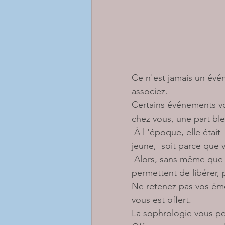
Ce n'est jamais un évé
associez. 
Certains événements vou
chez vous, une part bl
 À l 'époque, elle était  trop important pour être gérée. Soit parce que vous étiez trop 
jeune,  soit parce que vo
 Alors, sans même que vous vous en rendiez compte,  les événements du présent, vous 
permettent de libérer, 
Ne retenez pas vos émo
vous est offert. 
La sophrologie vous pe