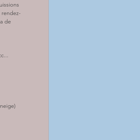
uissions 
n rendez-
a de 
c...
 neige)