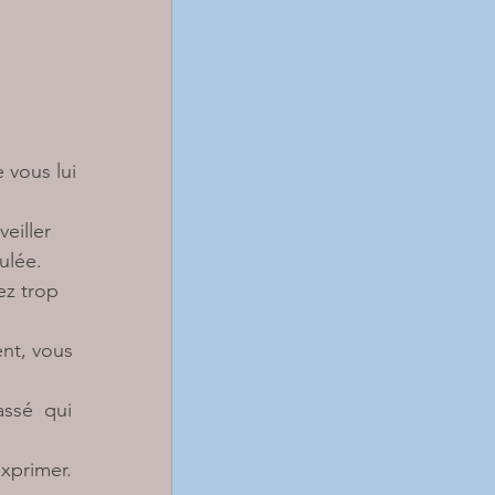
 vous lui 
eiller 
ulée.
ssé  qui 
xprimer. 