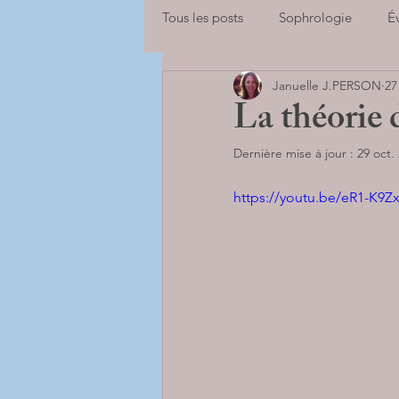
Tous les posts
Sophrologie
É
Januelle J.PERSON
27
Adolescents
Enfants
Sp
La théorie 
Dernière mise à jour :
29 oct.
se libérer des peurs
Adultes
https://youtu.be/eR1-K9Z
BILANS DE COMPETENCES