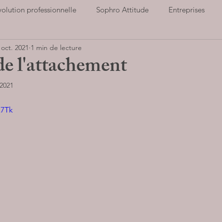
volution professionnelle
Sophro Attitude
Entreprises
 oct. 2021
1 min de lecture
ort et santé
Notre association
Cultiver la Joie
Hauts
de l'attachement
 2021
Parents
Stop au stress
Entreprises
LIVRES AUD
x7Tk