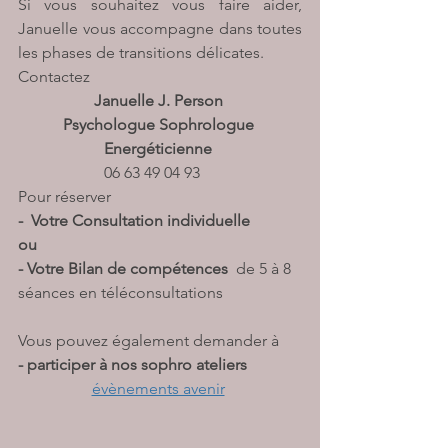
Si vous souhaitez vous faire aider, 
Januelle vous accompagne dans toutes 
les phases de transitions délicates.   
Contactez 
Januelle J. Person 
Psychologue Sophrologue 
Energéticienne 
                   06 63 49 04 93                       
Pour réserver 
-  Votre Consultation individuelle 
ou
- Votre Bilan de compétences  
de 5 à 8 
séances en téléconsultations
Vous pouvez également demander à
- participer à nos sophro ateliers 
évènements avenir