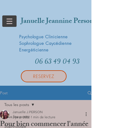
Januelle Jeannine Person
Psychologue Clinicienne
Sophrologue Caycédienne
Energéticienne
06 63 49 04 93
RESERVEZ
Post
Tous les posts
Januelle J.PERSON
Tous les posts
2 janv. 2022
1 min de lecture
Pour bien commencer l'année
Sophrologie