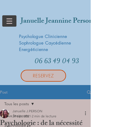
Januelle Jeannine Person
Psychologue Clinicienne
Sophrologue Caycédienne
Energéticienne
06 63 49 04 93
RESERVEZ
Post
Tous les posts
Januelle J.PERSON
Tous les posts
27 déc. 2021
2 min de lecture
Psychologie : de la nécessité
Sophrologie