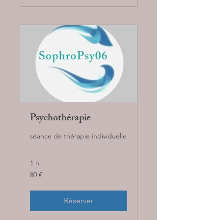
Psychothérapie
séance de thérapie individuelle
1 h
80
80 €
euros
Réserver