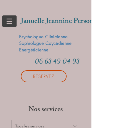
Januelle Jeannine Person
Psychologue Clinicienne
Sophrologue Caycédienne
Energéticienne
06 63 49 04 93
RESERVEZ
Nos services
Tous les services