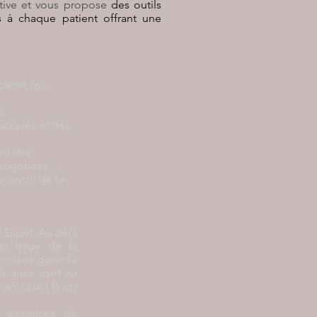
tive et vous propose
des outils
 à chaque patient offrant une
cients qui
l
atiques et des
ant des
ngoisses, ...
pouvoir de la
Esprit. Au delà
st i
ssue de la
 mieux gérer le
ologues vont au
ynamique,( Rncp
s exercices de