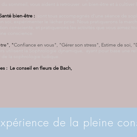
s du sommeil, vous aident à retrouver un bien-être et à cultiver l
 Santé bien-être :
sont tous accompagnés d'une s
éance de sop
n soi, expérimenter le lâcher prise. Nous pratiquerons la marc
tion consciente, et pratiquerons les activités que vous aimez to
eine conscience
re", "
Confiance en vous", "Gérer son stress", Estime de soi, 
ers utilisent la Sophrologie dynamique, ayant pour base une re
 de la sophrologie ludique.
es : Le conseil en fleurs de Bach,
expérience de la pleine co