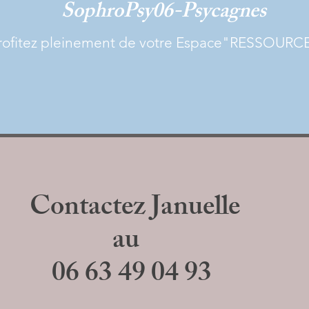
SophroPsy06-Psycagnes
rofitez pleinement de votre Espace"RESSOURC
Contactez Januelle
au
06 63 49 04 93