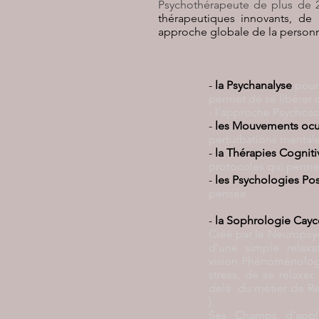
Psychothérapeute de plus de 2
thérapeutiques innovants, de
approche globale de la person
-
la Psychanalyse
pour
permet de se libérer 
- l'approche Psychoso
-
les
Mouvements ocul
perturbations mental
-
la Thérapies Cognit
protocoles qui permet
-
les Psychologies Pos
pensée
-
la Sophrologie Cay
Créé par le
Neuropsyc
d'une simple relaxa
vision
Phénoménologiq
stress, de se relaxe
delà du métier de Re
).
Ses Champs d'appli