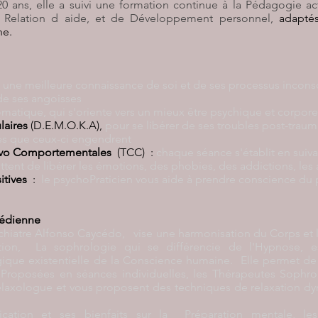
0 ans, elle a suivi une formation continue à la Pédagogie ac
Relation d aide, et de Développement personnel,
adaptés
ne.
 une meilleure connaissance de soi et de ses processus incons
de ses angoisses
matique, qui s'oriente vers un mieux être psychique et c
orpore
aires
(D.E.M.O.K.A),
pour se libérer de ses troubles post-traum
es que ceux-ci engendrent
ivo Comportementales
(TCC) :
chaque séance s'établit en
suiv
tent de libérer les émotions, des phobies, des addictions, les a
itives
:
le p
sychoPraticien vous aide à prendre conscience du 
cédienne
hiatre Alfonso Caycédo, vise une harmonisation du Corps et l 
tion, La sophrologie qui se différencie de l'Hypnose, e
ue existentielle de la Conscience humaine. Elle permet de
r. Proposées en séances individuelles, les Thérapeutes Sophr
laxologue et vous proposent des techniques de relaxation d
cation et ses bienfaits sur la Préparation mentale, le