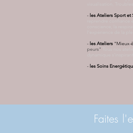
visualisation, Trouble
-
les Ateliers Sport et
reprendre c
onfiance e
conscience, la respira
l'expérience de la pl
-
les Ateliers
"Mieux-êt
peurs"
Tous nos ateli
dynamique s'inspirant
-
les Soins Energétiqu
Faites
l'