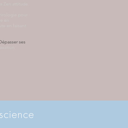
a Zen attitude.
hrologie
pour
he en
ute en faisant
"Dépasser ses
laxation
nscience