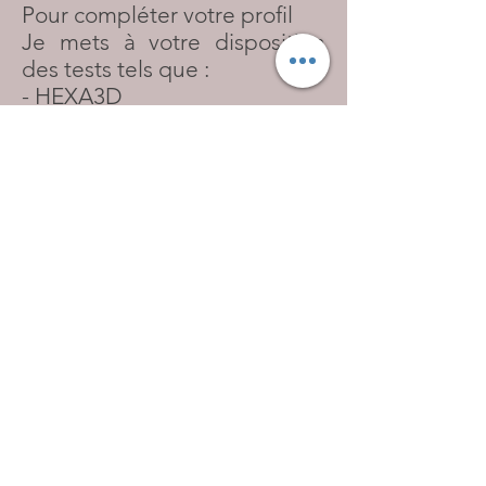
Pour compléter votre profil
Je mets à votre disposition
des tests tels que :
- HEXA3D
En savoir +
Comment se déroule la
passation avec le
psychologue ?
Qu'appelle-t'on Haut
Potentiel
?
Je suis hypersensible
?
Le perfectionnisme et moi
Suis-je Haut Potentiel
Emotionnel
?