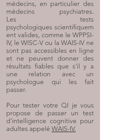
médecins, en particulier des
médecins psychiatres.
Les tests
psychologiques scientifiquem
ent valides, comme le WPPSI-
IV, le WISC-V ou la WAIS-IV ne
sont pas accessibles en ligne
et ne peuvent donner des
résultats fiables que s'il y a
une relation avec un
psychologue qui les fait
passer.
Pour tester votre QI je vous
propose de passer un test
d'intelligence cognitive pour
adultes appelé
WAIS-IV.