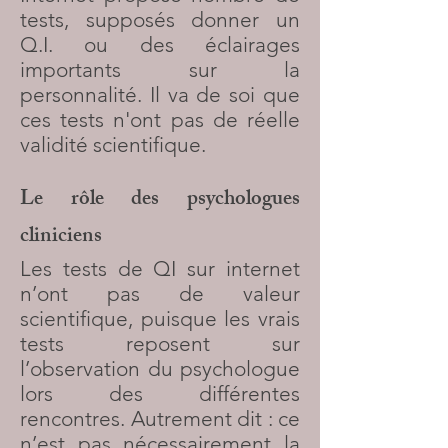
tests, supposés donner un
Q.I. ou des éclairages
importants sur la
personnalité. Il va de soi que
ces tests n'ont pas de réelle
validité scientifique.
Le rôle des psychologues
cliniciens
Les tests de QI sur internet
n’ont pas de valeur
scientifique, puisque les vrais
tests reposent sur
l’observation du psychologue
lors des différentes
rencontres. Autrement dit : ce
n’est pas nécessairement la