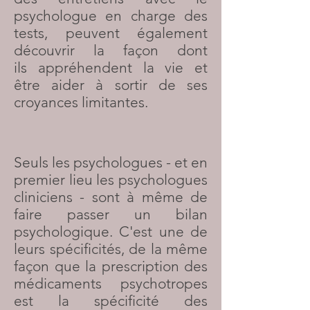
psychologue en charge des
tests, peuvent également
découvrir la façon dont
ils appréhendent la vie et
être aider à sortir de ses
croyances limitantes.
Seuls les psychologues - et en
premier lieu les psychologues
cliniciens - sont à même de
faire passer un bilan
psychologique. C'est une de
leurs spécificités, de la même
façon que la prescription des
médicaments psychotropes
est la spécificité des