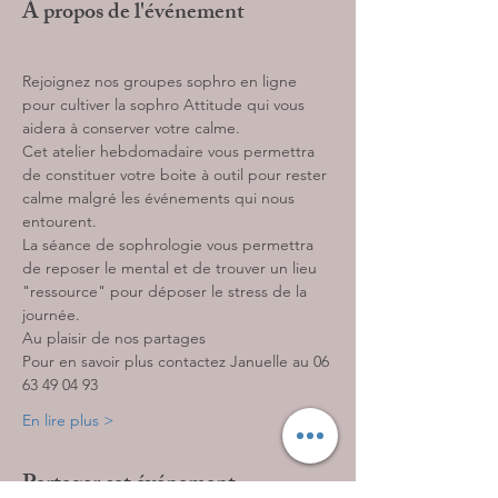
À propos de l'événement
Rejoignez nos groupes sophro en ligne 
pour cultiver la sophro Attitude qui vous 
aidera à conserver votre calme. 
Cet atelier hebdomadaire vous permettra 
de constituer votre boite à outil pour rester 
calme malgré les événements qui nous 
entourent. 
La séance de sophrologie vous permettra 
de reposer le mental et de trouver un lieu 
"ressource" pour déposer le stress de la 
journée. 
Au plaisir de nos partages 
Pour en savoir plus contactez Januelle au 06 
63 49 04 93 
En lire plus >
Partager cet événement