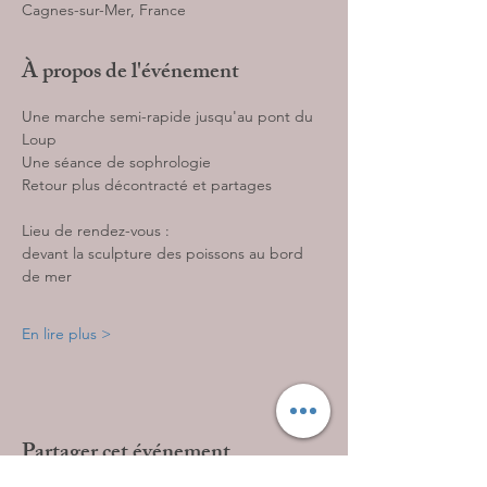
Cagnes-sur-Mer, France
À propos de l'événement
Une marche semi-rapide jusqu'au pont du 
Loup 
Une séance de sophrologie
Retour plus décontracté et partages 
Lieu de rendez-vous : 
devant la sculpture des poissons au bord 
de mer
En lire plus >
Partager cet événement