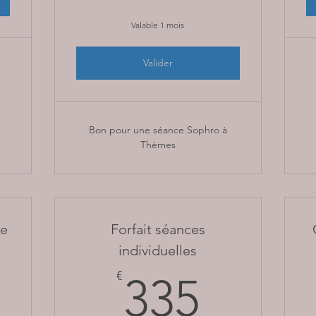
Valable 1 mois
Valider
Bon pour une séance Sophro à
Thèmes
ie
Forfait séances
individuelles
25€
335€
€
335