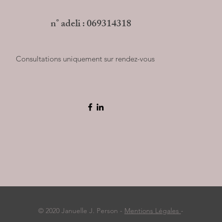
n° adeli : 069314318
Consultations uniquement sur rendez-vous
© 2020 Januelle J. Person -
Mentions Légales
-