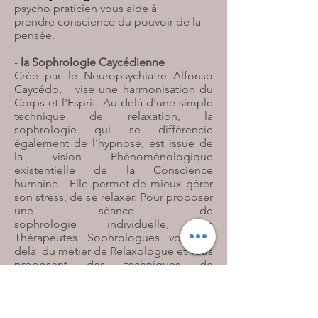
p
sycho praticien vous aide à
prendre conscience du pouvoir de la
pensée.
-
la Sophrologie Caycédienne
Créé par le
Neuropsychiatre Alfonso
Caycédo, vise une harmonisation du
Corps et l'Esprit. Au delà d'une simple
technique de relaxation, la
sophrologie qui se différencie
également de l'hypnose, est i
ssue de
la vision
Phénoménologique
existentielle de la Conscience
humaine. Elle permet de mieux gérer
son stress, de se relaxer. Pour proposer
une séance de
sophrologie individuelle, les
Thérapeutes Sophrologues vont au
delà du métier de Relaxologue et vous
proposent des techniques de
relaxation dynamique.
Ses Champs d'application et ses
bienfaits sur la Préparation mentale,