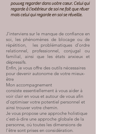
pouvez regarder dans votre cœur. Celui qui
regarde à l'extérieur de soi ne fait que rêver
mais celui qui regarde en soi se réveille.
J’interviens sur le manque de confiance en
soi, les phénomènes de blocage ou de
répétition, les problématiques d’ordre
relationnel, professionnel, conjugal ou
familial, ainsi que les états anxieux et
dépressifs.
Enfin, je vous offre des outils nécessaires
pour devenir autonome de votre mieux-
être​
Mon accompagnement
consiste essentiellement à vous aider à
voir clair en vous et autour de vous afin
d’optimiser votre potentiel personnel et
ainsi trouver votre chemin.
Je vous propose une approche holistique
c'est-à-dire une approche globale de la
personne, où toutes les dimensions de
l'être sont prises en considération.