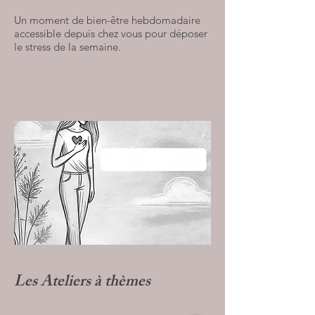
Un moment de bien-être hebdomadaire
accessible depuis chez vous pour déposer
le stress de la semaine.
Les Ateliers à thèmes