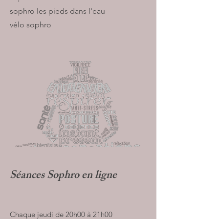
sophro les pieds dans l'eau
vélo sophro
Séances Sophro en ligne
Chaque jeudi de 20h00 à 21h00