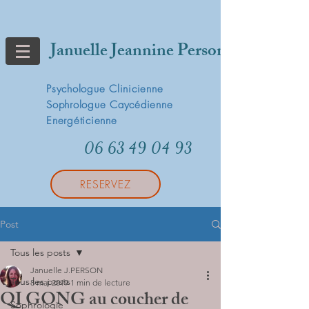
Januelle Jeannine Person
Psychologue Clinicienne
Sophrologue Caycédienne
Energéticienne
06 63 49 04 93
RESERVEZ
Post
Tous les posts
Januelle J.PERSON
Tous les posts
8 mai 2019
1 min de lecture
QI GONG au coucher de
Sophrologie