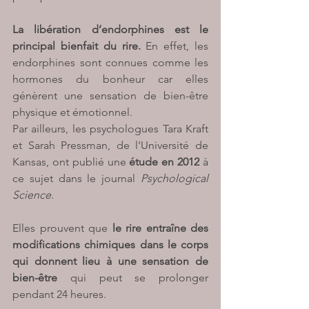
La libération d’endorphines est le 
principal bienfait du rire. 
En effet, les 
endorphines sont connues comme les 
hormones du bonheur car elles 
génèrent une sensation de bien-être 
physique et émotionnel.
Par ailleurs, les psychologues Tara Kraft 
et Sarah Pressman, de l’Université de 
Kansas, ont publié une 
étude en 2012
 à 
ce sujet dans le journal 
Psychological 
Science
. 
Elles prouvent que 
le rire entraîne des 
modifications chimiques dans le corps 
qui donnent lieu à une sensation de 
bien-être 
qui peut se prolonger 
pendant 24 heures.