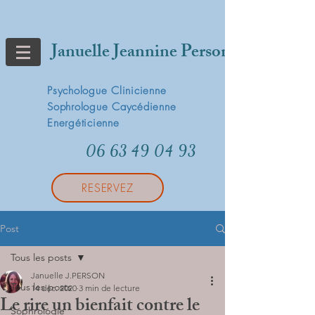
Januelle Jeannine Person
Psychologue Clinicienne
Sophrologue Caycédienne
Energéticienne
06 63 49 04 93
RESERVEZ
Post
Tous les posts
Januelle J.PERSON
Tous les posts
14 déc. 2020
3 min de lecture
Le rire un bienfait contre le
Sophrologie