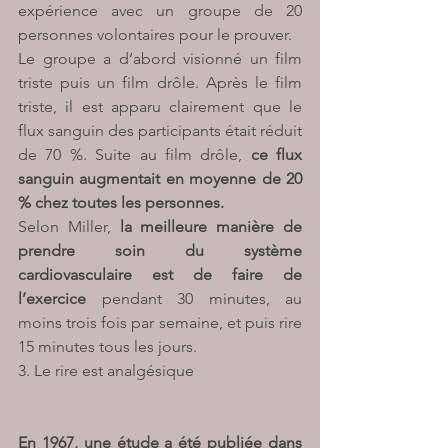
expérience avec un groupe de 20 
personnes volontaires pour le prouver.
Le groupe a d’abord visionné un film 
triste puis un film drôle. Après le film 
triste, il est apparu clairement que le 
flux sanguin des participants était réduit 
de 70 %. Suite au film drôle, 
ce flux 
sanguin augmentait en moyenne de 20 
% chez toutes les personnes.
Selon Miller, 
la meilleure manière de 
prendre soin du système 
cardiovasculaire est de faire de 
l’exercice 
pendant 30 minutes, au 
moins trois fois par semaine, et puis rire 
15 minutes tous les jours.
3. Le rire est analgésique
En 1967, une étude a été publiée dans 