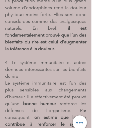
La production même d’un plus grand 
volume d’endorphines rend la douleur 
physique moins forte. Elles sont donc 
considérées comme des analgésiques 
naturels. En bref, 
il est 
fondamentalement prouvé que l’un des 
bienfaits du rire est celui d’augmenter 
la tolérance à la douleur.
4. Le système immunitaire et autres 
données intéressantes sur les bienfaits 
du rire
Le système immunitaire est l’un des 
plus sensibles aux changements 
d’humeur. Il a effectivement été prouvé 
qu’une 
bonne humeur
 renforce les 
défenses de l’organisme. Par 
conséquent, 
on estime que le rire 
contribue à renforcer le système 