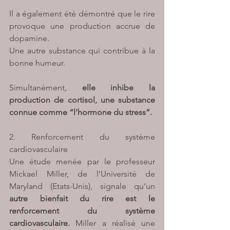
Il a également été démontré que le rire 
provoque une production accrue de 
dopamine. 
Une autre substance qui contribue à la 
bonne humeur. 
Simultanément, 
elle inhibe la 
production de cortisol, une substance 
connue comme “l’hormone du stress”.
2. Renforcement du système 
cardiovasculaire
Une étude menée par le professeur 
Mickael Miller, de l’Université de 
Maryland (Etats-Unis), signale qu’un 
autre bienfait du rire est le 
renforcement du système 
cardiovasculaire. 
Miller a réalisé une 