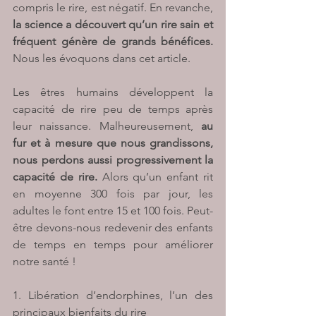
compris le rire, est négatif. En revanche, 
la science a découvert qu’un rire sain et 
fréquent génère de grands bénéfices. 
Nous les évoquons dans cet article.
Les êtres humains développent la 
capacité de rire peu de temps après 
leur naissance. Malheureusement, 
au 
fur et à mesure que nous grandissons, 
nous perdons aussi progressivement la 
capacité de rire. 
Alors qu’un enfant rit 
en moyenne 300 fois par jour, les 
adultes le font entre 15 et 100 fois. Peut-
être devons-nous redevenir des enfants 
de temps en temps pour améliorer 
notre santé !
1. Libération d’endorphines, l’un des 
principaux bienfaits du rire