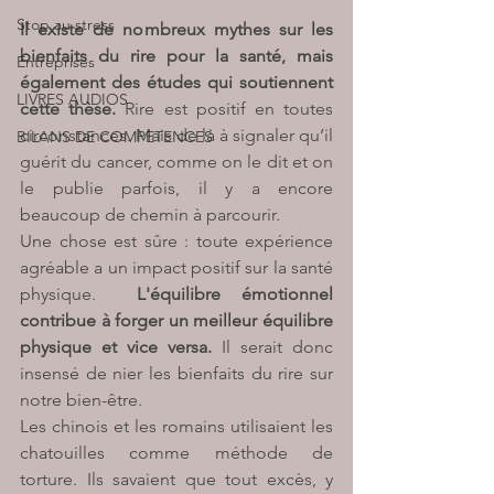
Stop au stress
Il existe de nombreux mythes sur les 
bienfaits du rire pour la santé, mais 
Entreprises
également des études qui soutiennent 
LIVRES AUDIOS
cette thèse. 
Rire est positif en toutes 
circonstances. Mais de là à signaler qu’il 
BILANS DE COMPETENCES
guérit du cancer, comme on le dit et on 
le publie parfois, il y a encore 
beaucoup de chemin à parcourir.
Une chose est sûre : toute expérience 
agréable a un impact positif sur la santé 
physique. 
 L'équilibre émotionnel 
contribue à forger un meilleur équilibre 
physique et vice versa. 
Il serait donc 
insensé de nier les bienfaits du rire sur 
notre bien-être.
Les chinois et les romains utilisaient les 
chatouilles comme méthode de 
torture. Ils savaient que tout excès, y 