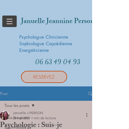
Januelle Jeannine Person
Psychologue Clinicienne
Sophrologue Caycédienne
Energéticienne
06 63 49 04 93
RESERVEZ
Post
Tous les posts
Januelle J.PERSON
Tous les posts
25 mai 2021
1 min de lecture
Psychologie : Suis-je
Sophrologie