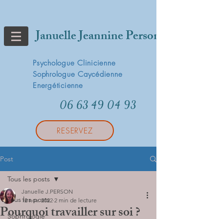
Januelle Jeannine Person
Psychologue Clinicienne
Sophrologue Caycédienne
Energéticienne
06 63 49 04 93
RESERVEZ
Post
Tous les posts
Januelle J.PERSON
Tous les posts
12 nov. 2022
2 min de lecture
Pourquoi travailler sur soi ?
Sophrologie