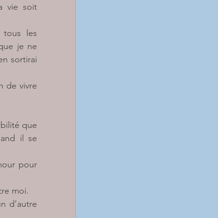
vie soit 
tous les 
ue je ne 
n sortirai 
 de vivre 
ilité que 
nd il se 
mour pour 
tre moi.
 d’autre 