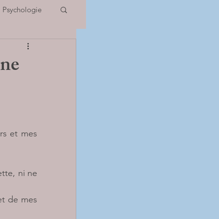
Psychologie
 Potentiels
une
IOS
rs et mes 
te, ni ne 
t de mes 