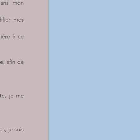
dans mon 
fier mes 
ère à ce 
, afin de 
te, je me 
s, je suis 