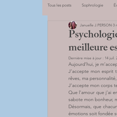
Tous les posts
Sophrologie
É
Januelle J.PERSON
3 
Adolescents
Enfants
Sp
Psychologie
meilleure e
se libérer des peurs
Adultes
Dernière mise à jour :
14 juil.
Aujourd’hui, je m’accept
BILANS DE COMPETENCES
J’accepte mon esprit t
rêves, ma personnalité
J’accepte mon corps tel
Que l’amour que j’ai en
sabote mon bonheur, m
Désormais, que chacun
émotions soit fondée s