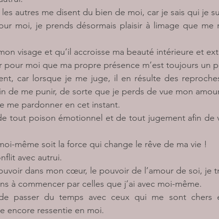
les autres me disent du bien de moi, car je sais qui je su
r moi, je prends désormais plaisir à limage que me re
mon visage et qu’il accroisse ma beauté intérieure et ext
r pour moi que ma propre présence m’est toujours un pla
t, car lorsque je me juge, il en résulte des reproches
soin de me punir, de sorte que je perds de vue mon amour
de me pardonner en cet instant.
de tout poison émotionnel et de tout jugement afin de v
i-même soit la force qui change le rêve de ma vie !
flit avec autrui.
voir dans mon cœur, le pouvoir de l’amour de soi, je t
ns à commencer par celles que j’ai avec moi-même.
 de passer du temps avec ceux qui me sont chers et
ce encore ressentie en moi.