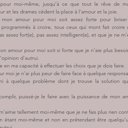
pour moi-même, jusqu’à ce que tout le rêve de ma 
ur et les drames cèdent la place à l’amour et la joie.
mon amour pour moi soit assez forte pour briser 
rogrammés à croire, tous ceux qui mont fait croire q
as assez fort(e), pas assez intelligent(e), et que je ne m’e
n amour pour moi soit si forte que je n’aie plus besoin
’opinion d’autrui.
e en ma capacité à effectuer les choix que je dois faire.
moi je n’ai plus peur de faire face à quelque responsab
ni à quelque problème dont je trouve la solution qua
complir, puissé-je le faire avec la puissance de mon a
e m’aime tellement moi-même que je ne fais plus rien con
en étant moi-même et non en prétendant être quelqu’un
autrui.