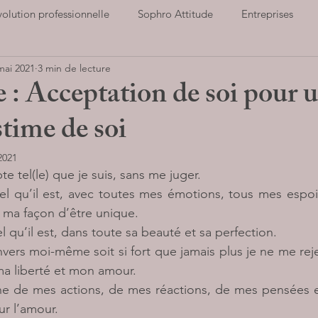
volution professionnelle
Sophro Attitude
Entreprises
mai 2021
3 min de lecture
ort et santé
Notre association
Cultiver la Joie
Hauts
 : Acceptation de soi pour 
stime de soi
Parents
Stop au stress
Entreprises
LIVRES AUD
 2021
e tel(le) que je suis, sans me juger.
el qu’il est, avec toutes mes émotions, tous mes espoi
, ma façon d’être unique.
 qu’il est, dans toute sa beauté et sa perfection.
vers moi-même soit si fort que jamais plus je ne me rejet
a liberté et mon amour.
e de mes actions, de mes réactions, de mes pensées e
ur l’amour.