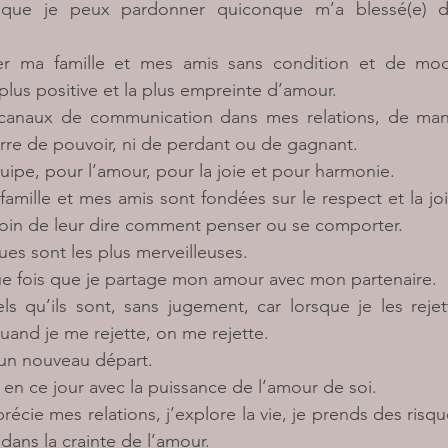
 que je peux pardonner quiconque m’a blessé(e) 
er ma famille et mes amis sans condition et de modi
 plus positive et la plus empreinte d’amour.
canaux de communication dans mes relations, de mani
uerre de pouvoir, ni de perdant ou de gagnant.
quipe, pour l’amour, pour la joie et pour harmonie.
amille et mes amis sont fondées sur le respect et la joie
esoin de leur dire comment penser ou se comporter.
es sont les plus merveilleuses.
ue fois que je partage mon amour avec mon partenaire.
ls qu’ils sont, sans jugement, car lorsque je les rejet
uand je me rejette, on me rejette.
 un nouveau départ.
n ce jour avec la puissance de l’amour de soi.
récie mes relations, j’explore la vie, je prends des risque
s dans la crainte de l’amour.