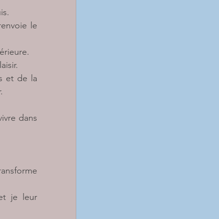
is.
nvoie le 
érieure.
isir.
 et de la 
.
ivre dans 
ransforme 
 je leur 