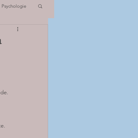
Psychologie
 Potentiels
a
IOS
ude. 
e. 