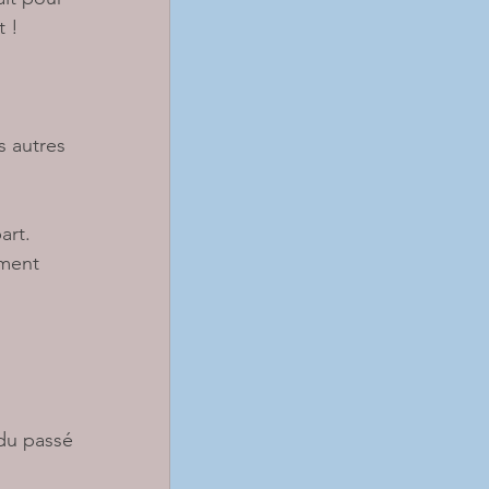
 !
s autres 
art.
ment 
 du passé 