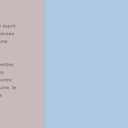
 esprit. 
 pensée 
une 
etites 
es 
 votre 
ire, le 
e 