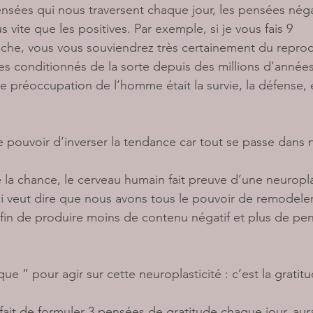
ensées qui nous traversent chaque jour, les pensées néga
vite que les positives. Par exemple, si je vous fais 9 
che, vous vous souviendrez très certainement du repro
es conditionnés de la sorte depuis des millions d’années
le préoccupation de l’homme était la survie, la défense, 
 pouvoir d’inverser la tendance car tout se passe dans 
 la chance, le cerveau humain fait preuve d’une neuropla
i veut dire que nous avons tous le pouvoir de remodeler
in de produire moins de contenu négatif et plus de pe
e ” pour agir sur cette neuroplasticité : c’est la gratitu
fait de formuler 3 pensées de gratitude chaque jour, aura