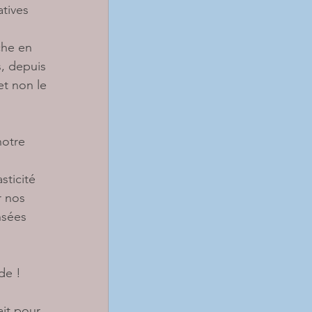
tives 
che en 
, depuis 
et non le 
notre 
sticité 
 nos 
nsées 
de ! 
it pour 