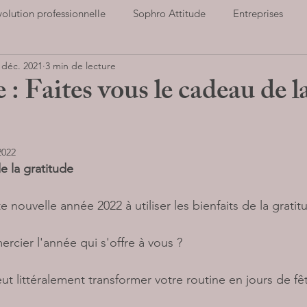
volution professionnelle
Sophro Attitude
Entreprises
 déc. 2021
3 min de lecture
ort et santé
Notre association
Cultiver la Joie
Hauts
 : Faites vous le cadeau de l
Parents
Stop au stress
Entreprises
LIVRES AUD
2022
e la gratitude 
e nouvelle année 2022 à utiliser les bienfaits de la gratit
ercier l'année qui s'offre à vous ? 
ut littéralement transformer votre routine en jours de fêt