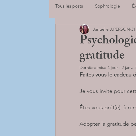
Tous les posts
Sophrologie
É
Januelle J.PERSON
31
Adolescents
Enfants
Sp
Psychologie
gratitude
se libérer des peurs
Adultes
Dernière mise à jour :
2 janv. 
Faites vous le cadeau d
BILANS DE COMPETENCES
Je vous invite pour cett
Êtes vous prêt(e)  à rem
Adopter la gratitude pe