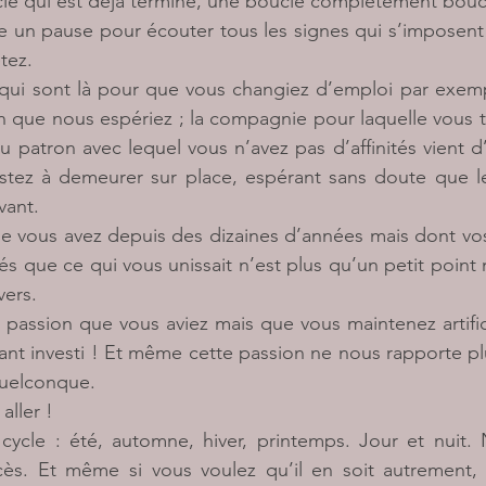
le qui est déjà terminé, une boucle complètement bouc
e un pause pour écouter tous les signes qui s’imposent 
tez.
 qui sont là pour que vous changiez d’emploi par exemp
 que nous espériez ; la compagnie pour laquelle vous tra
patron avec lequel vous n’avez pas d’affinités vient d’
stez à demeurer sur place, espérant sans doute que le
vant.
que vous avez depuis des dizaines d’années mais dont vo
és que ce qui vous unissait n’est plus qu’un petit point 
vers.
e passion que vous aviez mais que vous maintenez artific
tant investi ! Et même cette passion ne nous rapporte plus
quelconque.
aller !
cycle : été, automne, hiver, printemps. Jour et nuit. 
cès. Et même si vous voulez qu’il en soit autrement, 