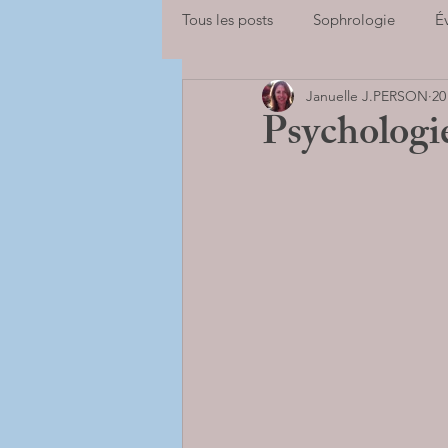
Tous les posts
Sophrologie
É
Januelle J.PERSON
20
Adolescents
Enfants
Sp
Psychologie
se libérer des peurs
Adultes
BILANS DE COMPETENCES