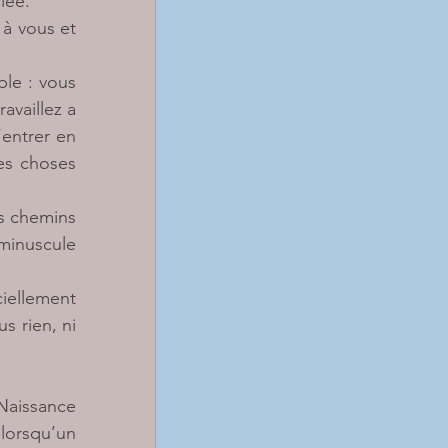
lée.
à vous et 
le : vous 
vaillez a 
entrer en 
s choses 
s chemins 
minuscule 
iellement 
 rien, ni 
Naissance 
lorsqu’un 