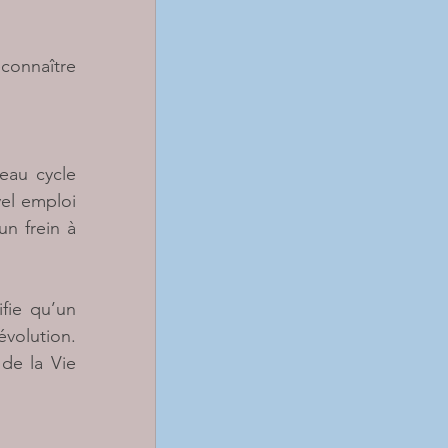
connaître 
eau cycle 
el emploi 
n frein à 
fie qu’un 
évolution.
de la Vie 