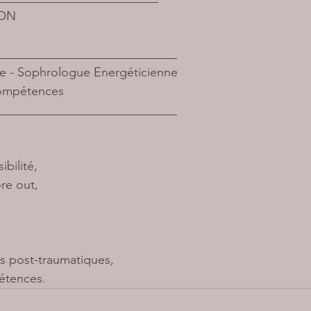
SON
_____________________________
ne - Sophrologue Energéticienne
mpétences     
_____________________________
ibilité,
re out,
s post-traumatiques,
étences.