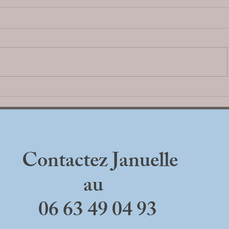
ur adultes
Se préparer aux examens avec l'a
sophrologie
Contactez Januelle
au
06 63 49 04 93