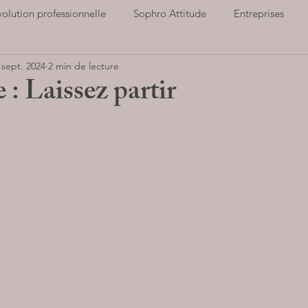
volution professionnelle
Sophro Attitude
Entreprises
 sept. 2024
2 min de lecture
ort et santé
Notre association
Cultiver la Joie
Hauts
 : Laissez partir
Parents
Stop au stress
Entreprises
LIVRES AUD